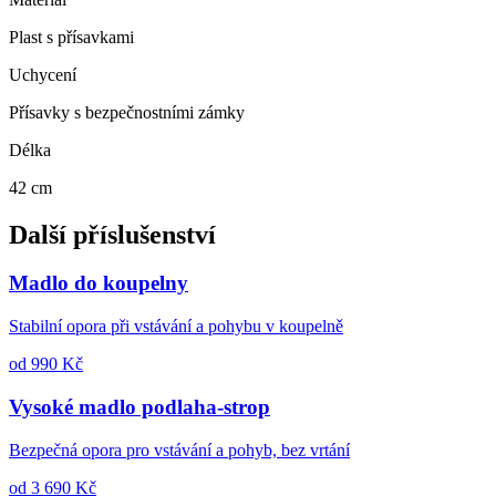
Plast s přísavkami
Uchycení
Přísavky s bezpečnostními zámky
Délka
42 cm
Další příslušenství
Madlo do koupelny
Stabilní opora při vstávání a pohybu v koupelně
od 990 Kč
Vysoké madlo podlaha-strop
Bezpečná opora pro vstávání a pohyb, bez vrtání
od 3 690 Kč