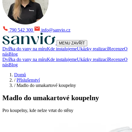
790 542 300
info@sanvio.cz
MENU
ZAVŘÍT
Dvířka do vany na míru
Kde instalujeme
Ukázky realizací
Recenze
O
nás
Blog
Dvířka do vany na míru
Kde instalujeme
Ukázky realizací
Recenze
O
nás
Blog
Domů
/
Příslušenství
/
Madlo do umakartové koupelny
Madlo do umakartové koupelny
Pro koupelny, kde nelze vrtat do stěny