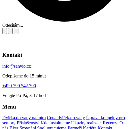
Odesílám...
Kontakt
info@sanvio.cz
Odepíšeme do 15 minut
+420 790 542 300
Volejte Po-Pá, 8-17 hod
Menu
Dvířka do vany na míru
Cena dvířek do vany
Úprava koupelny pro
seniory
Příslušenství
Kde instalujeme
Ukázky realizací
Recenze
O
nás
Blog
Srovnání
Spolupracujeme
Partneři
Kariéra
Kontakt