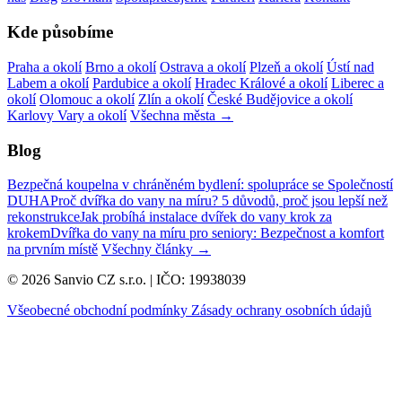
Kde působíme
Praha a okolí
Brno a okolí
Ostrava a okolí
Plzeň a okolí
Ústí nad
Labem a okolí
Pardubice a okolí
Hradec Králové a okolí
Liberec a
okolí
Olomouc a okolí
Zlín a okolí
České Budějovice a okolí
Karlovy Vary a okolí
Všechna města →
Blog
Bezpečná koupelna v chráněném bydlení: spolupráce se Společností
DUHA
Proč dvířka do vany na míru? 5 důvodů, proč jsou lepší než
rekonstrukce
Jak probíhá instalace dvířek do vany krok za
krokem
Dvířka do vany na míru pro seniory: Bezpečnost a komfort
na prvním místě
Všechny články →
© 2026 Sanvio CZ s.r.o. | IČO: 19938039
Všeobecné obchodní podmínky
Zásady ochrany osobních údajů