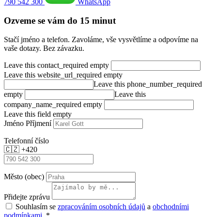
790 542 300
WhatsApp
Ozveme se vám do 15 minut
Stačí jméno a telefon. Zavoláme, vše vysvětlíme a odpovíme na
vaše dotazy. Bez závazku.
Leave this contact_required empty
Leave this website_url_required empty
Leave this phone_number_required
empty
Leave this
company_name_required empty
Leave this field empty
Jméno Příjmení
Telefonní číslo
🇨🇿
+420
Město (obec)
Přidejte zprávu
Souhlasím se
zpracováním osobních údajů
a
obchodními
podmínkami
. *