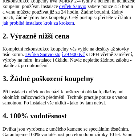
Rekonstrukce koupelny trvá typicky 2-4 týdny a během ní nemůžete
koupelnu používat. Instalace
dvířek Sanvio
zabere pouze 4-5 hodin
a vanu můžete používat již za 24 hodin. Žádné bourání, žádný
prach, žádné týdny bez koupelny. Celý postup si přečtěte v článku
jak probíhá instalace krok za krokem
.
2. Výrazně nižší cena
Kompletní rekonstrukce koupelny vás vyjde na desítky až stovky
tisíc korun.
Dvířka Sanvio stojí 29 900 Kč
s DPH včetně zaměření,
výroby na míru, instalace i úklidu. Navíc neplatíte žádnou zálohu -
platíte až po dokončení.
3. Žádné poškození koupelny
Při instalaci dvířek nedochází k poškození obkladů, dlažby ani
okolních zařizovacích předmětů. Technik pracuje pouze s vanou
samotnou. Po instalaci vše uklidí - jako by tam nebyl.
4. 100% vodotěsnost
Dvířka jsou vyrobena z umělého kamene se speciálním těsněním.
Garantujeme 100% vodotěsnost po celou dobu záruky 10 let. Vanu