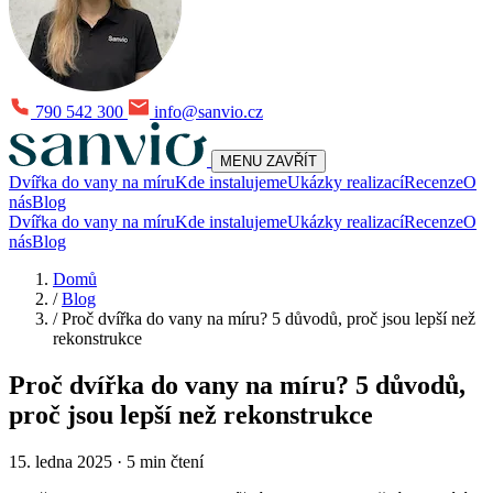
790 542 300
info@sanvio.cz
MENU
ZAVŘÍT
Dvířka do vany na míru
Kde instalujeme
Ukázky realizací
Recenze
O
nás
Blog
Dvířka do vany na míru
Kde instalujeme
Ukázky realizací
Recenze
O
nás
Blog
Domů
/
Blog
/
Proč dvířka do vany na míru? 5 důvodů, proč jsou lepší než
rekonstrukce
Proč dvířka do vany na míru? 5 důvodů,
proč jsou lepší než rekonstrukce
15. ledna 2025
·
5 min čtení