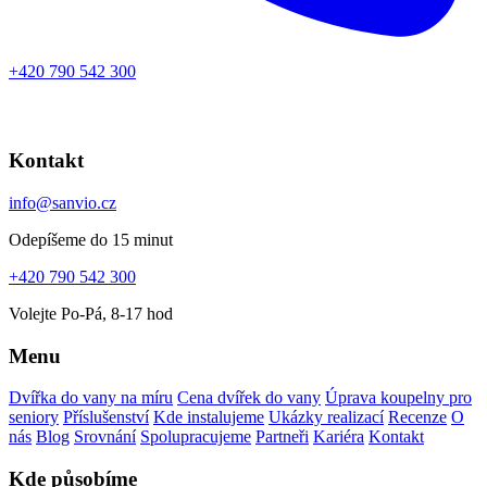
+420 790 542 300
Kontakt
info@sanvio.cz
Odepíšeme do 15 minut
+420 790 542 300
Volejte Po-Pá, 8-17 hod
Menu
Dvířka do vany na míru
Cena dvířek do vany
Úprava koupelny pro
seniory
Příslušenství
Kde instalujeme
Ukázky realizací
Recenze
O
nás
Blog
Srovnání
Spolupracujeme
Partneři
Kariéra
Kontakt
Kde působíme