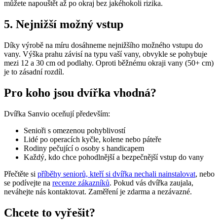
můžete napouštět až po okraj bez jakéhokoli rizika.
5. Nejnižší možný vstup
Díky výrobě na míru dosáhneme nejnižšího možného vstupu do
vany. Výška prahu závisí na typu vaší vany, obvykle se pohybuje
mezi 12 a 30 cm od podlahy. Oproti běžnému okraji vany (50+ cm)
je to zásadní rozdíl.
Pro koho jsou dvířka vhodná?
Dvířka Sanvio oceňují především:
Senioři s omezenou pohyblivostí
Lidé po operacích kyčle, kolene nebo páteře
Rodiny pečující o osoby s handicapem
Každý, kdo chce pohodlnější a bezpečnější vstup do vany
Přečtěte si
příběhy seniorů, kteří si dvířka nechali nainstalovat
, nebo
se podívejte na
recenze zákazníků
. Pokud vás dvířka zaujala,
neváhejte nás kontaktovat. Zaměření je zdarma a nezávazné.
Chcete to vyřešit?