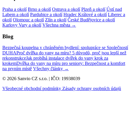
Praha a okolí
Brno a okolí
Ostrava a okolí
Plzeň a okolí
Ústí nad
Labem a okolí
Pardubice a okolí
Hradec Králové a okolí
Liberec a
okolí
Olomouc a okolí
Zlín a okolí
České Budějovice a okolí
Karlovy Vary a okolí
Všechna města →
Blog
Bezpečná koupelna v chráněném bydlení: spolupráce se Společností
DUHA
Proč dvířka do vany na míru? 5 důvodů, proč jsou lepší než
rekonstrukce
Jak probíhá instalace dvířek do vany krok za
krokem
Dvířka do vany na míru pro seniory: Bezpečnost a komfort
na prvním místě
Všechny články →
© 2026 Sanvio CZ s.r.o. | IČO: 19938039
Všeobecné obchodní podmínky
Zásady ochrany osobních údajů